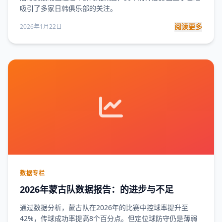
吸引了多家日韩俱乐部的关注。
阅读更多
2026年1月22日
数据专栏
2026年蒙古队数据报告：的进步与不足
通过数据分析，蒙古队在2026年的比赛中控球率提升至
42%，传球成功率提高8个百分点。但定位球防守仍是薄弱