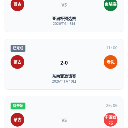
蒙古
柬埔寨
VS
亚洲杯预选赛
2026年6月8日
11:00
已完成
蒙古
2-0
老挝
东南亚邀请赛
2026年1月10日
20:00
待开始
中国台
蒙古
VS
北