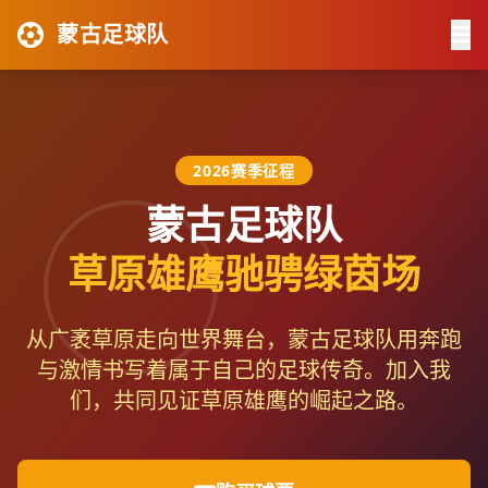
蒙古足球队
2026赛季征程
蒙古足球队
草原雄鹰驰骋绿茵场
从广袤草原走向世界舞台，蒙古足球队用奔跑
与激情书写着属于自己的足球传奇。加入我
们，共同见证草原雄鹰的崛起之路。