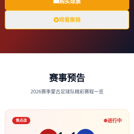
购买球票
观看集锦
赛事预告
2026赛季蒙古足球队精彩赛程一览
进行中
焦点战