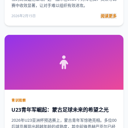
赛中收效显著，让对手难以组织有效进攻。
阅读更多
2026年2月15日
青训观察
U23青年军崛起：蒙古足球未来的希望之光
2026年U23亚洲杯预选赛上，蒙古青年军惊艳亮相。多位00
后球员展现出超越年龄的成熟度，其中前锋恩赫巴亚尔已经